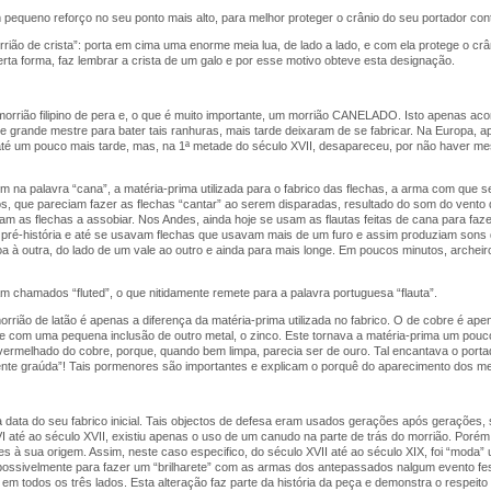
 pequeno reforço no seu ponto mais alto, para melhor proteger o crânio do seu portador c
rrião de crista”: porta em cima uma enorme meia lua, de lado a lado, e com ela protege o 
rta forma, faz lembrar a crista de um galo e por esse motivo obteve esta designação.
rrião filipino de pera e, o que é muito importante, um morrião CANELADO. Isto apenas aco
e grande mestre para bater tais ranhuras, mais tarde deixaram de se fabricar. Na Europa, 
até um pouco mais tarde, mas, na 1ª metade do século XVII, desapareceu, por não haver mes
m na palavra “cana”, a matéria-prima utilizada para o fabrico das flechas, a arma com que 
, que pareciam fazer as flechas “cantar” ao serem disparadas, resultado do som do vento 
m as flechas a assobiar. Nos Andes, ainda hoje se usam as flautas feitas de cana para fa
a pré-história e até se usavam flechas que usavam mais de um furo e assim produziam son
 à outra, do lado de um vale ao outro e ainda para mais longe. Em poucos minutos, arche
 chamados “fluted”, o que nitidamente remete para a palavra portuguesa “flauta”.
orrião de latão é apenas a diferença da matéria-prima utilizada no fabrico. O de cobre é apen
obre com uma pequena inclusão de outro metal, o zinco. Este tornava a matéria-prima um pou
vermelhado do cobre, porque, quando bem limpa, parecia ser de ouro. Tal encantava o port
ente graúda”! Tais pormenores são importantes e explicam o porquê do aparecimento dos m
 à data do seu fabrico inicial. Tais objectos de defesa eram usados gerações após geraçõe
 até ao século XVII, existiu apenas o uso de um canudo na parte de trás do morrião. Porém
s à sua origem. Assim, neste caso especifico, do século XVII até ao século XIX, foi “moda” 
, possivelmente para fazer um “brilharete” com as armas dos antepassados nalgum evento fes
s em todos os três lados. Esta alteração faz parte da história da peça e demonstra o respei