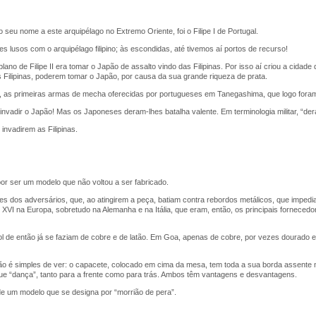
o seu nome a este arquipélago no Extremo Oriente, foi o Filipe I de Portugal.
 lusos com o arquipélago filipino; às escondidas, até tivemos aí portos de recurso!
no de Filipe II era tomar o Japão de assalto vindo das Filipinas. Por isso aí criou a cidad
Filipinas, poderem tomar o Japão, por causa da sua grande riqueza de prata.
3, as primeiras armas de mecha oferecidas por portugueses em Tanegashima, que logo fora
nvadir o Japão! Mas os Japoneses deram-lhes batalha valente. Em terminologia militar, “d
invadirem as Filipinas.
or ser um modelo que não voltou a ser fabricado.
es dos adversários, que, ao atingirem a peça, batiam contra rebordos metálicos, que impe
o XVI na Europa, sobretudo na Alemanha e na Itália, que eram, então, os principais fornece
de então já se faziam de cobre e de latão. Em Goa, apenas de cobre, por vezes dourado 
ão é simples de ver: o capacete, colocado em cima da mesa, tem toda a sua borda assente 
ue “dança”, tanto para a frente como para trás. Ambos têm vantagens e desvantagens.
de um modelo que se designa por “morrião de pera”.