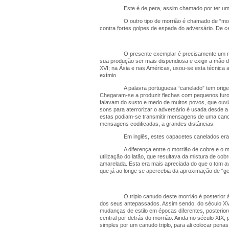
Este é de pera, assim chamado por ter um
O outro tipo de morrião é chamado de “mo
contra fortes golpes de espada do adversário. De ce
O presente exemplar é precisamente um mo
sua produção ser mais dispendiosa e exigir a mão d
XVI; na Ásia e nas Américas, usou-se esta técnica 
exímio.
A palavra portuguesa “canelado” tem orige
Chegaram-se a produzir flechas com pequenos furos
falavam do susto e medo de muitos povos, que ouvia
sons para aterrorizar o adversário é usada desde 
estas podiam-se transmitir mensagens de uma canoa
mensagens codificadas, a grandes distâncias.
Em inglês, estes capacetes canelados eram
A diferença entre o morrião de cobre e o m
utilização do latão, que resultava da mistura de c
amarelada. Esta era mais apreciada do que o tom a
que já ao longe se apercebia da aproximação de “g
O triplo canudo deste morrião é posterior
dos seus antepassados. Assim sendo, do século XVI
mudanças de estilo em épocas diferentes, posteriore
central por detrás do morrião. Ainda no século XIX
simples por um canudo triplo, para ali colocar pena