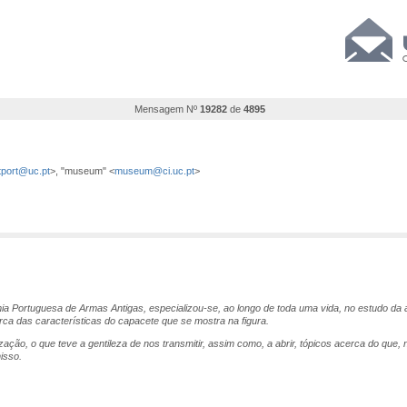
Mensagem Nº
19282
de
4895
tport@uc.pt
>, "museum" <
museum@ci.uc.pt
>
a Portuguesa de Armas Antigas, especializou-se, ao longo de toda uma vida, no estudo da a
erca das características do capacete que se mostra na figura.
ão, o que teve a gentileza de nos transmitir, assim como, a abrir, tópicos acerca do que, n
isso.