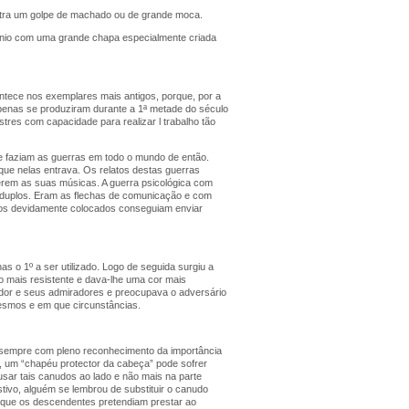
ontra um golpe de machado ou de grande moca.
crânio com uma grande chapa especialmente criada
ntece nos exemplares mais antigos, porque, por a
apenas se produziram durante a 1ª metade do século
tres com capacidade para realizar l trabalho tão
se faziam as guerras em todo o mundo de então.
que nelas entrava. Os relatos destas guerras
zerem as suas músicas. A guerra psicológica com
s duplos. Eram as flechas de comunicação e com
iros devidamente colocados conseguiam enviar
as o 1º a ser utilizado. Logo de seguida surgiu a
co mais resistente e dava-lhe uma cor mais
ador e seus admiradores e preocupava o adversário
esmos e em que circunstâncias.
s, sempre com pleno reconhecimento da importância
, um “chapéu protector da cabeça” pode sofrer
usar tais canudos ao lado e não mais na parte
tivo, alguém se lembrou de substituir o canudo
to que os descendentes pretendiam prestar ao