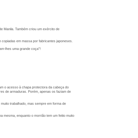
e de Manila. Também criou um exército de
m copiadas em massa por fabricantes japoneses.
eram-lhes uma grande coça”!
diam o acesso à chapa protectora da cabeça do
dores de armaduras. Porém, apenas os faziam de
e muito trabalhado, mas sempre em forma de
na mesma, enquanto o morrião tem um feitio muito