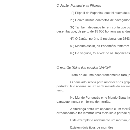
O Japão, Portugal e as Filipinas
1º) Filipe II de Espanha, que foi quem deu 
2º) Houve muitos contactos de navegadores
3º) Também devemos ter em conta que o pla
desembarque, de perto de 15 000 homens para, das 
4º) O Japão, porém, já recebera, em 154
5º) Mesmo assim, os Espanhóis tentaram i
6º) De seguida, foi a vez de os Japoneses 
O morrião filipino dos séculos XVI/XVII
Trata-se de uma peça francamente rara, p
O canelado servia para amortecer os golp
portador. Isto apenas se fez na 1ª metade do sécul
ferro.
No Mundo Português e no Mundo Espanhol 
capacete, nunca em forma de morrião.
A diferença entre um capacete e um morri
arredondado e faz lembrar uma meia lua e parece q
Este exemplar é nitidamente um morrião, 
Existem dois tipos de morriões.