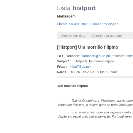
Lista
histport
Mensagem
› Índice por assuntos
|
› Índice cronológico
‹ Anterior por data
‹ Anterior por assunto
[Histport] Um morrião filipino
To
:
"archport" <
archport@ci.uc.pt
>, "histport" <
his
Subject
:
[Histport] Um morrião filipino
From
:
<
jde@fl.uc.pt
>
Date
:
Thu, 26 Jan 2023 18:14:13 -0000
Um morrião filipino
Rainer
Daehnhardt, Presidente da Academi
vindo das Filipinas, o pedido para se pronunciar ac
Transcrevemos, com sua expressa autorizaç
Japão e o papel que, indirectamente, Portugal teve n