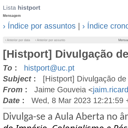
Lista
histport
Mensagem
› Índice por assuntos
|
› Índice cron
‹ Anterior por data
‹ Anterior por assunto
Mensa
[Histport] Divulgação d
To
:
histport@uc.pt
Subject
:
[Histport] Divulgação de
From
:
Jaime Gouveia <
jaim.rica
Date
:
Wed, 8 Mar 2023 12:21:59 
Divulga-se a Aula Aberta no â
do Império, Colonialismo e Pós