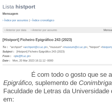
Lista
histport
Mensagem
› Índice por assuntos
|
› Índice cronológico
‹ Anterior por data
‹ Anterior por assunto
Mensa
[Histport] Ficheiro Epigráfico 243 (2023)
To
:
"archport" <
archport@ci.uc.pt
>, "museum" <
museum@ci.uc.pt
>, "histport" <
histpor
Subject
:
[Histport] Ficheiro Epigráfico 243 (2023)
From
:
<
jde@fl.uc.pt
>
Date
:
Mon, 20 Mar 2023 16:11:12 -0000
É com todo o gosto que se anunc
Epigráfico,
suplemento de
Conimbriga
Faculdade de Letras da Universidade 
em: