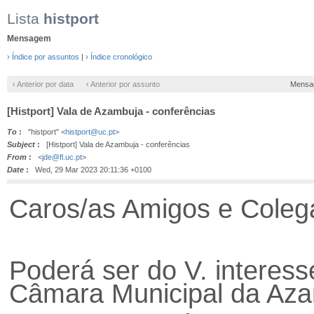
Lista
histport
Mensagem
› Índice por assuntos
|
› Índice cronológico
‹ Anterior por data
‹ Anterior por assunto
Mensa
[Histport] Vala de Azambuja - conferências
To
:
"histport" <
histport@uc.pt
>
Subject
:
[Histport] Vala de Azambuja - conferências
From
:
<
jde@fl.uc.pt
>
Date
:
Wed, 29 Mar 2023 20:11:36 +0100
Caros/as Amigos e Coleg
Poderá ser do V. interes
Câmara Municipal da Aza