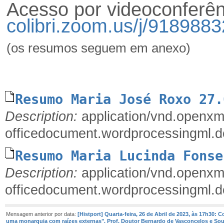
Acesso por videoconferê
colibri.zoom.us/j/918988
(os resumos seguem em anexo)
Resumo Maria José Roxo 27.
Description:
application/vnd.openxm
officedocument.wordprocessingml.
Resumo Maria Lucinda Fonse
Description:
application/vnd.openxm
officedocument.wordprocessingml.
Mensagem anterior por data:
[Histport] Quarta-feira, 26 de Abril de 2023, às 17h30: 
uma monarquia com raízes externas". Prof. Doutor Bernardo de Vasconcelos e So