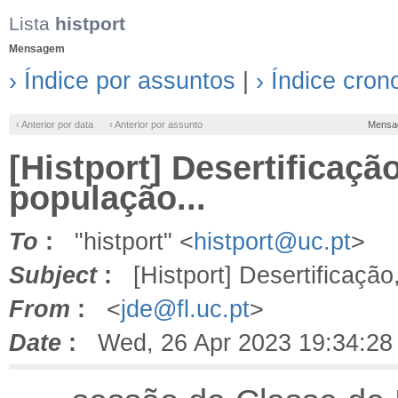
Lista
histport
Mensagem
› Índice por assuntos
|
› Índice cron
‹ Anterior por data
‹ Anterior por assunto
Mensa
[Histport] Desertificaç
população...
To
:
"histport" <
histport@uc.pt
>
Subject
:
[Histport] Desertificação
From
:
<
jde@fl.uc.pt
>
Date
:
Wed, 26 Apr 2023 19:34:28