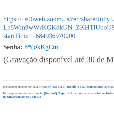
https://us06web.zoom.us/rec/share/Ju
Le8Wm9wWrKGKdkUN_ZKHTlUboU91
startTime=1684936970000
Senha:
8*@kKgCm
(Gravação disponível até 30 de M
Mensagem anterior por data:
[Histport] No dia 27, prestígio e autoridade inquisitori
Mensagem anterior por assunto:
[Histport] Disponível a comunicação sobre as Notíc
da Universidade de Coimbra