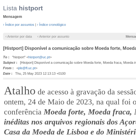
Lista
histport
Mensagem
› Índice por assuntos
|
› Índice cronológico
‹ Anterior por data
‹ Anterior por assunto
Mensa
[Histport] Disponível a comunicação sobre Moeda forte, Moeda
To
:
"histport" <
histport@uc.pt
>
Subject
:
[Histport] Disponível a comunicação sobre Moeda forte, Moeda fraca, Moeda i
From
:
<
jde@fl.uc.pt
>
Date
:
Thu, 25 May 2023 12:13:13 +0100
Atalho
de acesso à gravação da sessão
ontem, 24 de Maio de 2023, na qual foi 
conferência
Moeda forte, Moeda fraca, 
inéditas nos arquivos regionais dos Açor
Casa da Moeda de Lisboa e do Ministér