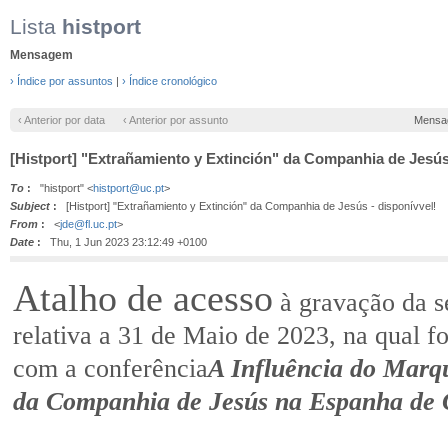
Lista
histport
Mensagem
› Índice por assuntos
|
› Índice cronológico
‹ Anterior por data
‹ Anterior por assunto
Mensa
[Histport] "Extrañamiento y Extinción" da Companhia de Jesús 
To
:
"histport" <
histport@uc.pt
>
Subject
:
[Histport] "Extrañamiento y Extinción" da Companhia de Jesús - disponívvel!
From
:
<
jde@fl.uc.pt
>
Date
:
Thu, 1 Jun 2023 23:12:49 +0100
Atalho de acesso
à gravação da s
relativa a 31 de Maio de 2023, na qual f
com a conferência
A Influência do Marq
da Companhia de Jesús na Espanha de C