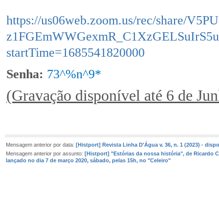
https://us06web.zoom.us/rec/share/V
z1FGEmWWGexmR_C1XzGELSuIrS5uK
startTime=1685541820000
Senha:
73^%n^9*
(Gravação disponível até 6 de Ju
Mensagem anterior por data:
[Histport] Revista Linha D'Água v. 36, n. 1 (2023) - disp
Mensagem anterior por assunto:
[Histport] "Estórias da nossa história", de Ricardo 
lançado no dia 7 de março 2020, sábado, pelas 15h, no "Celeiro"