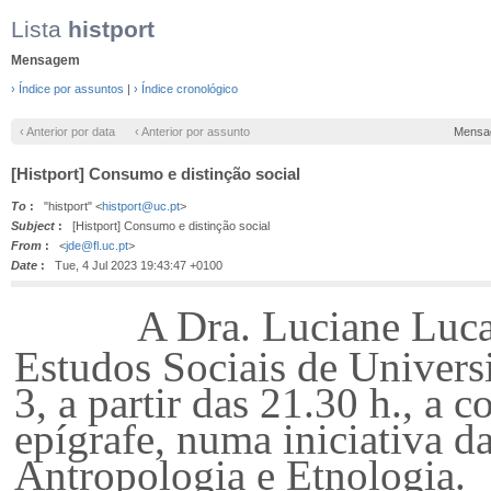
Lista
histport
Mensagem
› Índice por assuntos
|
› Índice cronológico
‹ Anterior por data
‹ Anterior por assunto
Mensa
[Histport] Consumo e distinção social
To
:
"histport" <
histport@uc.pt
>
Subject
:
[Histport] Consumo e distinção social
From
:
<
jde@fl.uc.pt
>
Date
:
Tue, 4 Jul 2023 19:43:47 +0100
A Dra.
Luciane Luca
Estudos Sociais de Univers
3, a partir das 21.30 h., a 
epígrafe, numa iniciativa 
Antropologia e Etnologia.