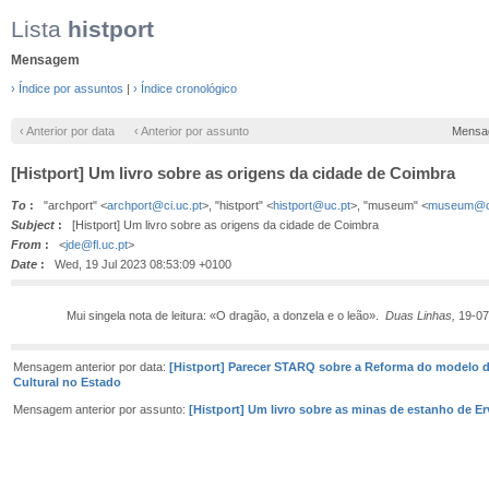
Lista
histport
Mensagem
› Índice por assuntos
|
› Índice cronológico
‹ Anterior por data
‹ Anterior por assunto
Mensa
[Histport] Um livro sobre as origens da cidade de Coimbra
To
:
"archport" <
archport@ci.uc.pt
>, "histport" <
histport@uc.pt
>, "museum" <
museum@ci
Subject
:
[Histport] Um livro sobre as origens da cidade de Coimbra
From
:
<
jde@fl.uc.pt
>
Date
:
Wed, 19 Jul 2023 08:53:09 +0100
Mui singela nota de leitura: «O dragão, a donzela e o leão».
Duas Linhas,
19-0
Mensagem anterior por data:
[Histport] Parecer STARQ sobre a Reforma do modelo 
Cultural no Estado
Mensagem anterior por assunto:
[Histport] Um livro sobre as minas de estanho de E