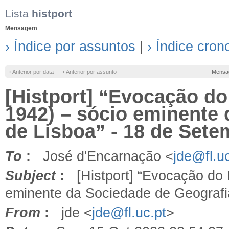
Lista
histport
Mensagem
› Índice por assuntos
|
› Índice cron
‹ Anterior por data
‹ Anterior por assunto
Mensa
[Histport] “Evocação do
1942) – sócio eminente
de Lisboa” - 18 de Sete
To
:
José d'Encarnação <
jde@fl.uc
Subject
:
[Histport] “Evocação do 
eminente da Sociedade de Geografi
From
:
jde <
jde@fl.uc.pt
>