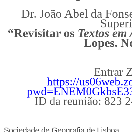
Dr. João Abel da Fonse
Super
“Revisitar os
Textos em 
Lopes. N
Entrar 
https://us06web.
pwd=ENEM0GkbsE33
ID da reunião: 823 
Sociedade de Geografia de Lisboa