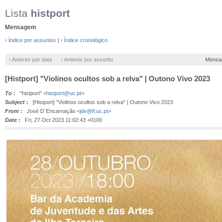
Lista
histport
Mensagem
› Índice por assuntos
|
› Índice cronológico
‹ Anterior por data
‹ Anterior por assunto
Mensa
[Histport] "Violinos ocultos sob a relva" | Outono Vivo 2023
To
:
"histport" <
histport@uc.pt
>
Subject
:
[Histport] "Violinos ocultos sob a relva" | Outono Vivo 2023
From
:
José D´Encarnação <
jde@fl.uc.pt
>
Date
:
Fri, 27 Oct 2023 11:02:43 +0100