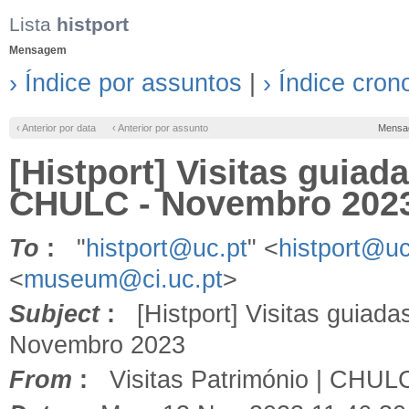
Lista
histport
Mensagem
› Índice por assuntos
|
› Índice cron
‹ Anterior por data
‹ Anterior por assunto
Mensa
[Histport] Visitas guiad
CHULC - Novembro 202
To
:
"
histport@uc.pt
" <
histport@uc
<
museum@ci.uc.pt
>
Subject
:
[Histport] Visitas guiada
Novembro 2023
From
:
Visitas Património | CHUL