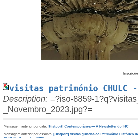
Inscriçõe
visitas património CHULC -
Description:
=?iso-8859-1?q?visita
_Novembro_2023.jpg?=
Mensagem anterior por data:
[Histport] Contemporânea — A Newsletter do IHC
Mensagem anterior por assunto:
[Histport] Visitas guiadas ao Património Histórico d