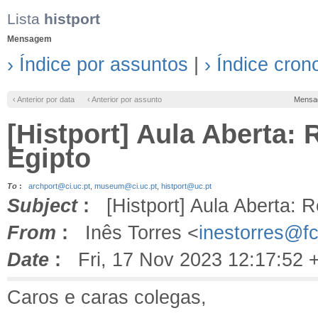
Lista
histport
Mensagem
› Índice por assuntos
|
› Índice cron
‹ Anterior por data
‹ Anterior por assunto
Mensa
[Histport] Aula Aberta:
Egipto
To
:
archport@ci.uc.pt
,
museum@ci.uc.pt
,
histport@uc.pt
Subject
:
[Histport] Aula Aberta: R
From
:
Inês Torres <
inestorres@fc
Date
:
Fri, 17 Nov 2023 12:17:52 
Caros e caras colegas,