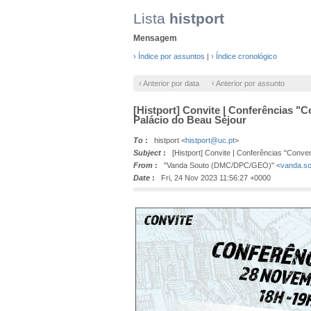
Lista
histport
Mensagem
› Índice por assuntos
|
› Índice cronológico
‹ Anterior por data
‹ Anterior por assunto
[Histport] Convite | Conferências "
Palácio do Beau Séjour
To
:
histport <
histport@uc.pt
>
Subject
:
[Histport] Convite | Conferências "Conven
From
:
"Vanda Souto (DMC/DPC/GEO)" <
vanda.so
Date
:
Fri, 24 Nov 2023 11:56:27 +0000