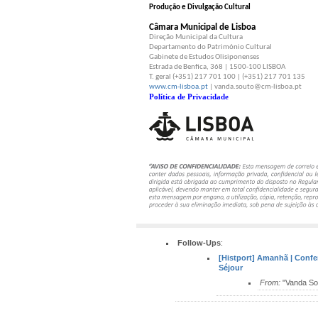
Produção e Divulgação Cultural
Câmara Municipal de Lisboa
Direção Municipal da Cultura
Departamento do Património Cultural
Gabinete de Estudos Olisiponenses
Estrada de Benfica, 368 | 1500-100 LISBOA
T. geral (+351) 217 701 100 | (+351) 217 701 135
www.cm-lisboa.pt
| vanda.souto@cm-lisboa.pt
Política de Privacidade
Follow-Ups
:
[Histport] Amanhã | Confe
Séjour
From:
"Vanda So