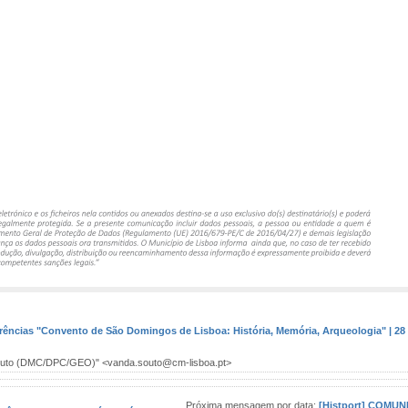
rências "Convento de São Domingos de Lisboa: História, Memória, Arqueologia" | 2
uto (DMC/DPC/GEO)" <vanda.souto@cm-lisboa.pt>
Próxima mensagem por data:
[Histport] COMUN