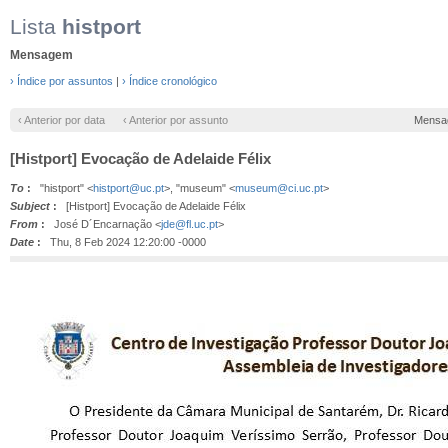
Lista
histport
Mensagem
› Índice por assuntos
|
› Índice cronológico
‹ Anterior por data
‹ Anterior por assunto
Mensa
[Histport] Evocação de Adelaide Félix
To
:
"histport" <
histport@uc.pt
>, "museum" <
museum@ci.uc.pt
>
Subject
:
[Histport] Evocação de Adelaide Félix
From
:
José D´Encarnação <
jde@fl.uc.pt
>
Date
:
Thu, 8 Feb 2024 12:20:00 -0000