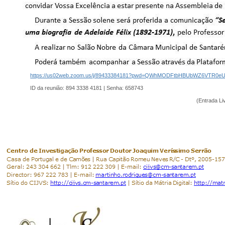
https://us02web.zoom.us/j/89433384181?pwd=QWhMODFtbHBUbWZ6VTR0eU
ID da reunião: 894 3338 4181 | Senha: 658743
(Entrada Li