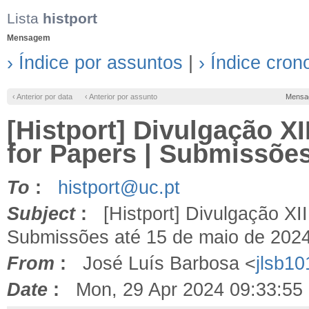
Lista
histport
Mensagem
› Índice por assuntos
|
› Índice cron
‹ Anterior por data
‹ Anterior por assunto
Mensa
[Histport] Divulgação XI
for Papers | Submissões
To
:
histport@uc.pt
Subject
:
[Histport] Divulgação XII 
Submissões até 15 de maio de 202
From
:
José Luís Barbosa <
jlsb1
Date
:
Mon, 29 Apr 2024 09:33:55