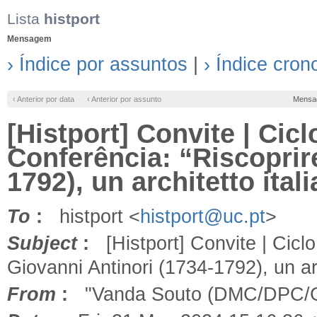
Lista
histport
Mensagem
› Índice por assuntos
|
› Índice cron
‹ Anterior por data
‹ Anterior por assunto
Mensa
[Histport] Convite | Cicl
Conferência: “Riscoprir
1792), un architetto ita
To
:
histport <
histport@uc.pt
>
Subject
:
[Histport] Convite | Ciclo
Giovanni Antinori (1734-1792), un ar
From
:
"Vanda Souto (DMC/DPC/