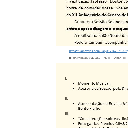
https://us02web.zoom.us/j/8474675
ID da reunião: 847 4675 7460 | Senha: 01