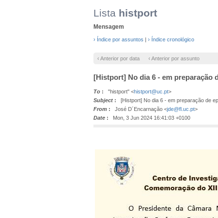
Lista
histport
Mensagem
› Índice por assuntos
|
› Índice cronológico
‹ Anterior por data
‹ Anterior por assunto
[Histport] No dia 6 - em preparação d
To
:
"histport" <
histport@uc.pt
>
Subject
:
[Histport] No dia 6 - em preparação de ep
From
:
José D´Encarnação <
jde@fl.uc.pt
>
Date
:
Mon, 3 Jun 2024 16:41:03 +0100