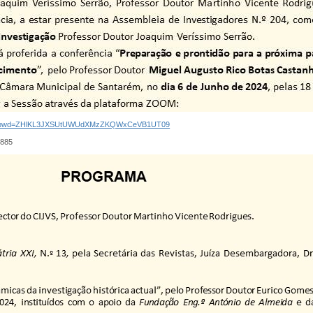
7460?pwd=ZHlKL3JXSUtUWUdXMzZKQWxCeVB1UT09
1885