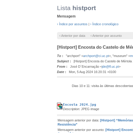
Lista
histport
Mensagem
› Índice por assuntos
|
› Índice cronológico
‹ Anterior por data
‹ Anterior por assunto
[Histport] Encosta do Castelo de Mér
To
:
"archport" <
archport@ci.uc.pt
>, "museum" <
m
Subject
:
[Histport] Encosta do Castelo de Mértola 
From
:
José D´Encarnação <
jde@fl.uc.pt
>
Date
:
Mon, 5 Aug 2024 16:20:31 +0100
Dias 10 e 11: visita às
últimas descoberta
Encosta 2024.jpg
Description:
JPEG image
Mensagem anterior por data:
[Histport] “Memórias
Resistência”
Mensagem anterior por assunto:
[Histport] Encont