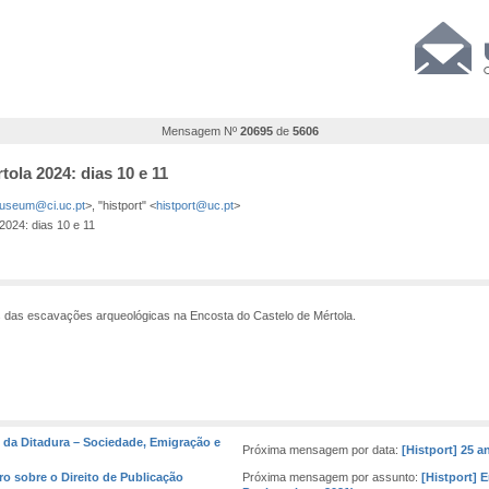
Mensagem Nº
20695
de
5606
tola 2024: dias 10 e 11
useum@ci.uc.pt
>, "histport" <
histport@uc.pt
>
2024: dias 10 e 11
s das escavações arqueológicas na Encosta do Castelo de Mértola.
 da Ditadura – Sociedade, Emigração e
Próxima mensagem por data:
[Histport] 25 
ro sobre o Direito de Publicação
Próxima mensagem por assunto:
[Histport] 