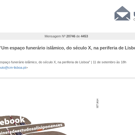
Mensagem Nº
20746
de
4453
 “Um espaço funerário islâmico, do século X, na periferia de Lisb
spaço funerário islâmico, do século X, na periferia de Lisboa" | 11 de setembro às 18h
uto@cm-lisboa.pt
>