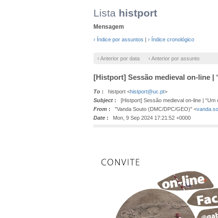
Lista
histport
Mensagem
› Índice por assuntos
|
› Índice cronológico
‹ Anterior por data
‹ Anterior por assunto
[Histport] Sessão medieval on-line |
To
:
histport <
histport@uc.pt
>
Subject
:
[Histport] Sessão medieval on-line | “Um e
From
:
"Vanda Souto (DMC/DPC/GEO)" <
vanda.so
Date
:
Mon, 9 Sep 2024 17:21:52 +0000