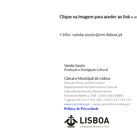
Clique na imagem para aceder ao link
e as
+ info: vanda.souto@cm-lisboa.pt
Vanda Souto
Produção e Divulgação Cultural
Câmara Municipal de Lisboa
Direção Municipal da Cultura
Departamento do Património Cultural
Gabinete de Estudos Olisiponenses
Estrada de Benfica, 368 | 1500-100 LISBOA
T. geral (+351) 217 701 100 | (+351) 217 701 135
www.cm-lisboa.pt
| vanda.souto@cm-lisboa.pt
Política de Privacidade