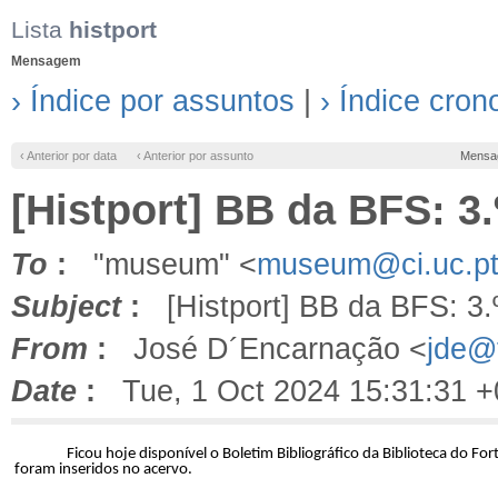
Lista
histport
Mensagem
› Índice por assuntos
|
› Índice cron
‹ Anterior por data
‹ Anterior por assunto
Mensa
[Histport] BB da BFS: 3.
To
:
"museum" <
museum@ci.uc.p
Subject
:
[Histport] BB da BFS: 3.º
From
:
José D´Encarnação <
jde@f
Date
:
Tue, 1 Oct 2024 15:31:31 
Ficou hoje disponível o Boletim Bibliográfico da Biblioteca do F
foram inseridos no acervo.