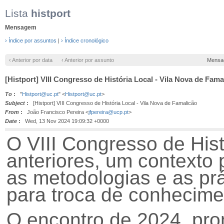
Lista
histport
Mensagem
› Índice por assuntos
|
› Índice cronológico
‹ Anterior por data
‹ Anterior por assunto
Mensa
[Histport] VIII Congresso de História Local - Vila Nova de Fama
To
:
"
Histport@uc.pt
" <
Histport@uc.pt
>
Subject
:
[Histport] VIII Congresso de História Local - Vila Nova de Famalicão
From
:
João Francisco Pereira <
jfpereira@ucp.pt
>
Date
:
Wed, 13 Nov 2024 19:09:32 +0000
O VIII Congresso de Hist
anteriores, um contexto p
as metodologias e as prá
para troca de conhecime
O encontro de 2024, pro