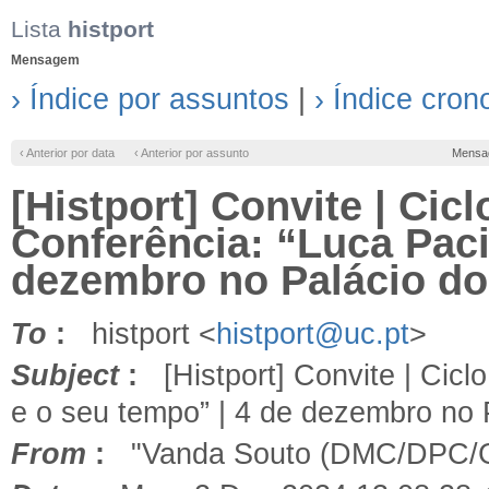
Lista
histport
Mensagem
› Índice por assuntos
|
› Índice cron
‹ Anterior por data
‹ Anterior por assunto
Mensa
[Histport] Convite | Cicl
Conferência: “Luca Paci
dezembro no Palácio do
To
:
histport <
histport@uc.pt
>
Subject
:
[Histport] Convite | Ciclo
e o seu tempo” | 4 de dezembro no 
From
:
"Vanda Souto (DMC/DPC/