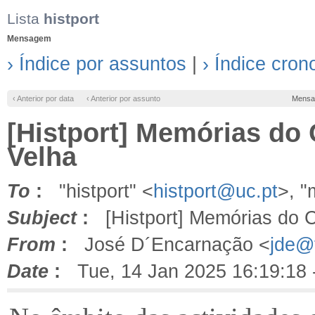
Lista
histport
Mensagem
› Índice por assuntos
|
› Índice cron
‹ Anterior por data
‹ Anterior por assunto
Mensa
[Histport] Memórias do 
Velha
To
:
"histport" <
histport@uc.pt
>, 
Subject
:
[Histport] Memórias do C
From
:
José D´Encarnação <
jde@f
Date
:
Tue, 14 Jan 2025 16:19:18 