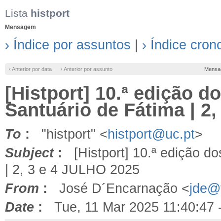
Lista
histport
Mensagem
› Índice por assuntos
|
› Índice cron
‹ Anterior por data
‹ Anterior por assunto
Mensa
[Histport] 10.ª edição 
Santuário de Fátima | 2
To
:
"histport" <
histport@uc.pt
>
Subject
:
[Histport] 10.ª edição do
| 2, 3 e 4 JULHO 2025
From
:
José D´Encarnação <
jde@f
Date
:
Tue, 11 Mar 2025 11:40:47 