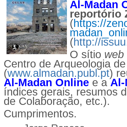
Al-Madan O
reportório
(
https://zen
madan_onli
(
http://iss
O sítio
web
Centro de Arqueologia d
(
www.almadan.publ.pt
) r
Al-Madan Online
e a
Al
índices gerais, resumos d
de Colaboração, etc.).
Cumprimentos.