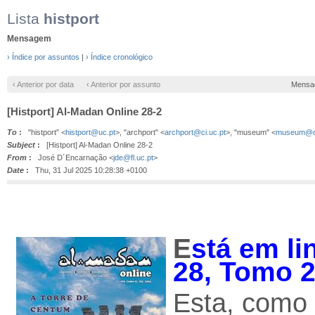
Lista
histport
Mensagem
› Índice por assuntos
|
› Índice cronológico
‹ Anterior por data
‹ Anterior por assunto
Mensa
[Histport] Al-Madan Online 28-2
To
:
"histport" <
histport@uc.pt
>, "archport" <
archport@ci.uc.pt
>, "museum" <
museum@ci
Subject
:
[Histport] Al-Madan Online 28-2
From
:
José D´Encarnação <
jde@fl.uc.pt
>
Date
:
Thu, 31 Jul 2025 10:28:38 +0100
E
stá em li
28, Tomo 
Esta, como 