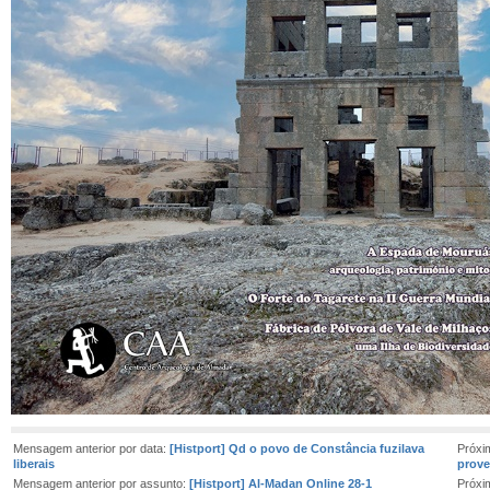
Mensagem anterior por data:
[Histport] Qd o povo de Constância fuzilava
Próxi
liberais
prove
Mensagem anterior por assunto:
[Histport] Al-Madan Online 28-1
Próxi