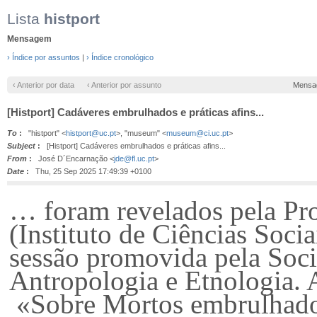
Lista
histport
Mensagem
› Índice por assuntos
|
› Índice cronológico
‹ Anterior por data
‹ Anterior por assunto
Mensa
[Histport] Cadáveres embrulhados e práticas afins...
To
:
"histport" <
histport@uc.pt
>, "museum" <
museum@ci.uc.pt
>
Subject
:
[Histport] Cadáveres embrulhados e práticas afins...
From
:
José D´Encarnação <
jde@fl.uc.pt
>
Date
:
Thu, 25 Sep 2025 17:49:39 +0100
… foram revelados pela Pro
(Instituto de Ciências Soci
sessão promovida pela Soc
Antropologia e Etnologia. A
«Sobre Mortos embrulhados