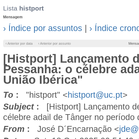
Lista
histport
Mensagem
› Índice por assuntos
|
› Índice cron
‹ Anterior por data
‹ Anterior por assunto
Mensa
[Histport] Lançamento 
Pessanha: o célebre ada
União Ibérica"
To
:
"histport" <
histport@uc.pt
>
Subject
:
[Histport] Lançamento d
célebre adail de Tânger no período 
From
:
José D´Encarnação <
jde@f