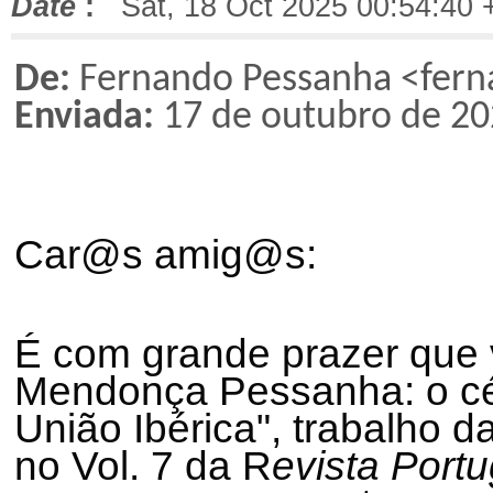
Date
:
Sat, 18 Oct 2025 00:54:40 
De:
Fernando Pessanha <fer
Enviada:
17 de outubro de 20
Car@s amig@s:
É com grande prazer que 
Mendonça Pessanha: o cél
União Ibérica", trabalho d
no Vol. 7 da R
evista Portu