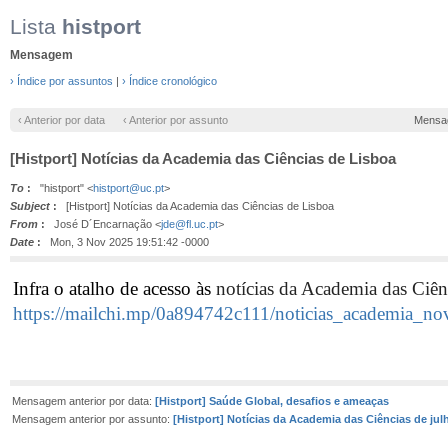
Lista
histport
Mensagem
› Índice por assuntos
|
› Índice cronológico
‹ Anterior por data
‹ Anterior por assunto
Mensa
[Histport] Notícias da Academia das Ciências de Lisboa
To
:
"histport" <
histport@uc.pt
>
Subject
:
[Histport] Notícias da Academia das Ciências de Lisboa
From
:
José D´Encarnação <
jde@fl.uc.pt
>
Date
:
Mon, 3 Nov 2025 19:51:42 -0000
Infra o atalho de acesso às
notícias da Academia das Ciê
https://mailchi.mp/0a894742c111/noticias_academia_n
Mensagem anterior por data:
[Histport] Saúde Global, desafios e ameaças
Mensagem anterior por assunto:
[Histport] Notícias da Academia das Ciências de jul