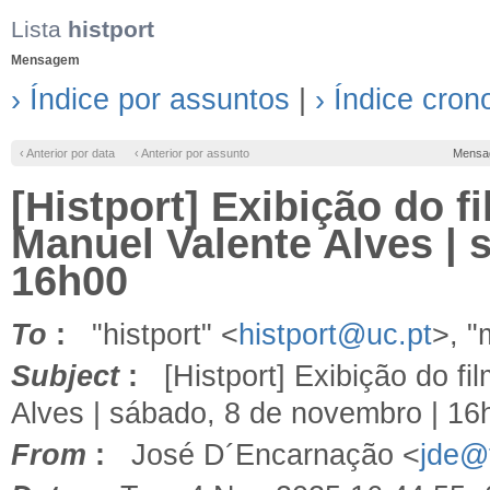
Lista
histport
Mensagem
› Índice por assuntos
|
› Índice cron
‹ Anterior por data
‹ Anterior por assunto
Mensa
[Histport] Exibição do f
Manuel Valente Alves | 
16h00
To
:
"histport" <
histport@uc.pt
>, 
Subject
:
[Histport] Exibição do fi
Alves | sábado, 8 de novembro | 16
From
:
José D´Encarnação <
jde@f