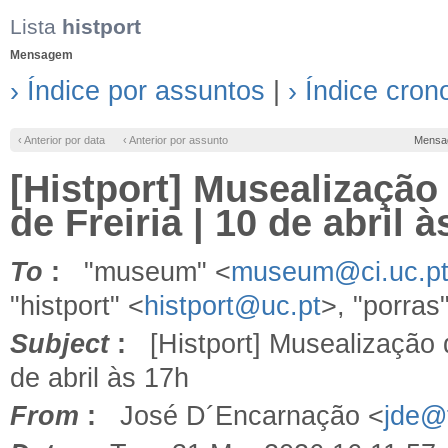
Lista
histport
Mensagem
› Índice por assuntos
|
› Índice cron
‹ Anterior por data
‹ Anterior por assunto
Mensa
[Histport] Musealização
de Freiria | 10 de abril 
To
:
"museum" <
museum@ci.uc.p
"histport" <
histport@uc.pt
>, "porras
Subject
:
[Histport] Musealização d
de abril às 17h
From
:
José D´Encarnação <
jde@f