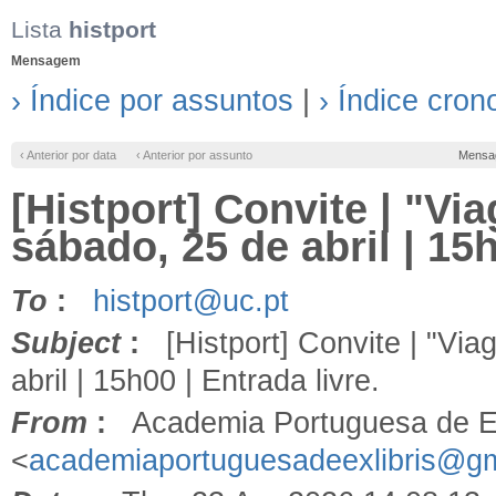
Lista
histport
Mensagem
› Índice por assuntos
|
› Índice cron
‹ Anterior por data
‹ Anterior por assunto
Mensa
[Histport] Convite | "Vi
sábado, 25 de abril | 15h
To
:
histport@uc.pt
Subject
:
[Histport] Convite | "Via
abril | 15h00 | Entrada livre.
From
:
Academia Portuguesa de Ex
<
academiaportuguesadeexlibris@g