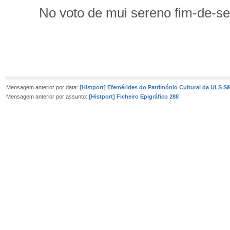
No voto de mui sereno fim-de-s
José d’Enc
Mensagem anterior por data:
[Histport] Efemérides do Património Cultural da ULS S
Mensagem anterior por assunto:
[Histport] Ficheiro Epigráfico 288