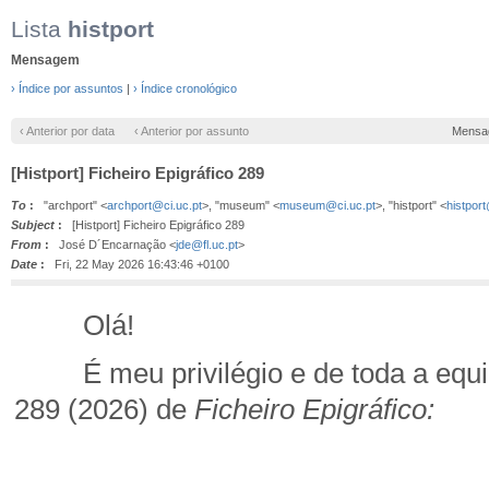
Lista
histport
Mensagem
› Índice por assuntos
|
› Índice cronológico
‹ Anterior por data
‹ Anterior por assunto
Mensa
[Histport] Ficheiro Epigráfico 289
To
:
"archport" <
archport@ci.uc.pt
>, "museum" <
museum@ci.uc.pt
>, "histport" <
histpor
Subject
:
[Histport] Ficheiro Epigráfico 289
From
:
José D´Encarnação <
jde@fl.uc.pt
>
Date
:
Fri, 22 May 2026 16:43:46 +0100
Olá!
É meu privilégio e de toda a equipa
289 (2026) de
Ficheiro Epigráfico: