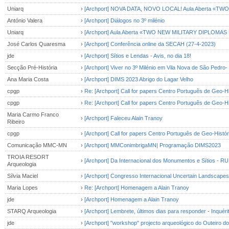
Uniarq
›
[Archport] NOVA DATA, NOVO LOCAL! Aula Aberta «
António Valera
›
[Archport] Diálogos no 3º milénio
Uniarq
›
[Archport] Aula Aberta «TWO NEW MILITARY DIPLOMA
José Carlos Quaresma
›
[Archport] Conferência online da SECAH (27-4-2023)
jde
›
[Archport] Sítios e Lendas - Avis, no dia 18!
Secção Pré-História
›
[Archport] Viver no 3º Milénio em Vila Nova de São Pedro- 
Ana Maria Costa
›
[Archport] DIMS 2023 Abrigo do Lagar Velho
cpgp
›
Re: [Archport] Call for papers Centro Português de Geo-Hi
cpgp
›
Re: [Archport] Call for papers Centro Português de Geo-Hi
Maria Carmo Franco
›
[Archport] Faleceu Alain Tranoy
Ribeiro
cpgp
›
[Archport] Call for papers Centro Português de Geo-Históri
Comunicação MMC-MN
›
[Archport] MMConimbrigaMN| Programação DIMS2023
TROIA RESORT
›
[Archport] Da Internacional dos Monumentos e Sítios -
Arqueologia
Sílvia Maciel
›
[Archport] Congresso Internacional Uncertain Landscapes -
Maria Lopes
›
Re: [Archport] Homenagem a Alain Tranoy
jde
›
[Archport] Homenagem a Alain Tranoy
STARQ Arqueologia
›
[Archport] Lembrete, últimos dias para responder - Inqu
jde
›
[Archport] "workshop" projecto arqueológico do Outeiro do