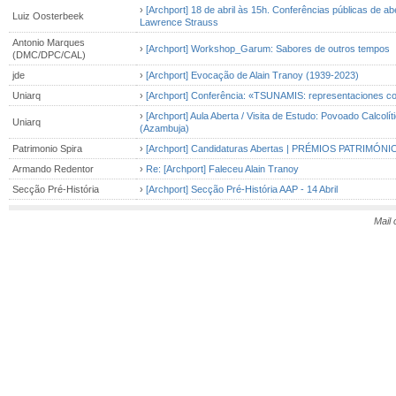
›
[Archport] 18 de abril às 15h. Conferências públicas de a
Luiz Oosterbeek
Lawrence Strauss
Antonio Marques
›
[Archport] Workshop_Garum: Sabores de outros tempos
(DMC/DPC/CAL)
jde
›
[Archport] Evocação de Alain Tranoy (1939-2023)
Uniarq
›
[Archport] Conferência: «TSUNAMIS: representaciones col
›
[Archport] Aula Aberta / Visita de Estudo: Povoado Calco
Uniarq
(Azambuja)
Patrimonio Spira
›
[Archport] Candidaturas Abertas | PRÉMIOS PATRIMÓN
Armando Redentor
›
Re: [Archport] Faleceu Alain Tranoy
Secção Pré-História
›
[Archport] Secção Pré-História AAP - 14 Abril
Mail