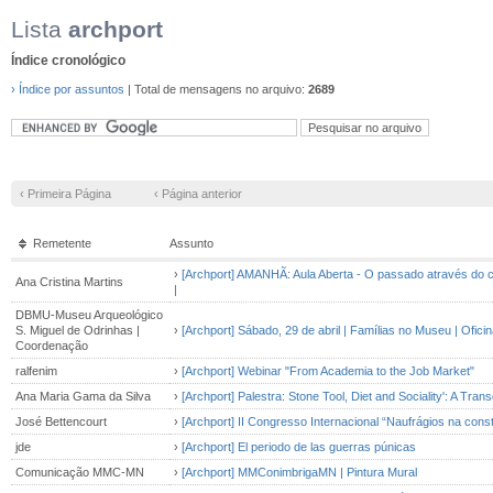
Lista
archport
Índice cronológico
› Índice por assuntos
| Total de mensagens no arquivo:
2689
‹ Primeira Página
‹ Página anterior
Remetente
Assunto
›
[Archport] AMANHÃ: Aula Aberta - O passado através do co
Ana Cristina Martins
|
DBMU-Museu Arqueológico
S. Miguel de Odrinhas |
›
[Archport] Sábado, 29 de abril | Famílias no Museu | Ofic
Coordenação
ralfenim
›
[Archport] Webinar "From Academia to the Job Market"
Ana Maria Gama da Silva
›
[Archport] Palestra: Stone Tool, Diet and Sociality': A Tra
José Bettencourt
›
[Archport] II Congresso Internacional “Naufrágios na co
jde
›
[Archport] El periodo de las guerras púnicas
Comunicação MMC-MN
›
[Archport] MMConimbrigaMN | Pintura Mural