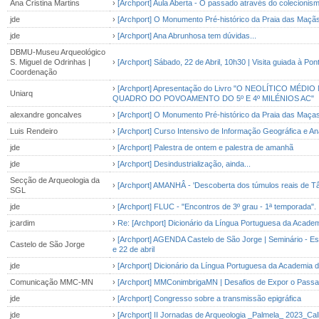
Ana Cristina Martins
›
[Archport] Aula Aberta - O passado através do colecionismo
jde
›
[Archport] O Monumento Pré-histórico da Praia das Maçã
jde
›
[Archport] Ana Abrunhosa tem dúvidas...
DBMU-Museu Arqueológico
S. Miguel de Odrinhas |
›
[Archport] Sábado, 22 de Abril, 10h30 | Visita guiada à P
Coordenação
›
[Archport] Apresentação do Livro "O NEOLÍTICO M
Uniarq
QUADRO DO POVOAMENTO DO 5º E 4º MILÉNIOS AC"
alexandre goncalves
›
[Archport] O Monumento Pré-histórico da Praia das Maças
Luis Rendeiro
›
[Archport] Curso Intensivo de Informação Geográfica e An
jde
›
[Archport] Palestra de ontem e palestra de amanhã
jde
›
[Archport] Desindustrialização, ainda...
Secção de Arqueologia da
›
[Archport] AMANHÂ - 'Descoberta dos túmulos reais de Tâni
SGL
jde
›
[Archport] FLUC - "Encontros de 3º grau - 1ª temporada".
jcardim
›
Re: [Archport] Dicionário da Língua Portuguesa da Acade
›
[Archport] AGENDA Castelo de São Jorge | Seminário - Esp
Castelo de São Jorge
e 22 de abril
jde
›
[Archport] Dicionário da Língua Portuguesa da Academia 
Comunicação MMC-MN
›
[Archport] MMConimbrigaMN | Desafios de Expor o Pass
jde
›
[Archport] Congresso sobre a transmissão epigráfica
jde
›
[Archport] II Jornadas de Arqueologia _Palmela_ 2023_Cal