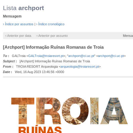
Lista
archport
Mensagem
› Índice por assuntos
|
› Índice cronológico
‹ Anterior por data
‹ Anterior por assunto
Mensa
[Archport] Informação Ruínas Romanas de Troia
To
:
GALTroia <
GALTroia@troiaresort.pt
>, "
archport@ci.uc.pt
" <
archport@ci.uc.pt
>
Subject
:
[Archport] Informação Ruínas Romanas de Troia
From
:
TROIA RESORT Arqueologia <
arqueologia@troiaresort.pt
>
Date
:
Wed, 16 Aug 2023 13:46:56 +0000