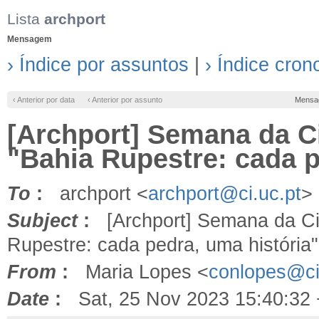
Lista
archport
Mensagem
› Índice por assuntos
|
› Índice cron
‹ Anterior por data
‹ Anterior por assunto
Mensa
[Archport] Semana da Ci
"Bahia Rupestre: cada p
To
:
archport <
archport@ci.uc.pt
>
Subject
:
[Archport] Semana da Ciê
Rupestre: cada pedra, uma história"
From
:
Maria Lopes <
conlopes@ci
Date
:
Sat, 25 Nov 2023 15:40:32