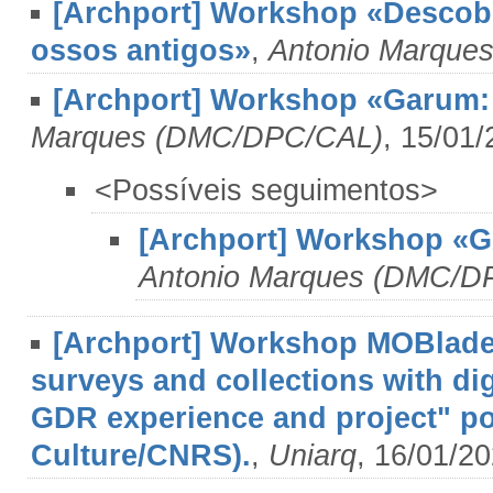
[Archport] Workshop «Descobr
ossos antigos»
,
Antonio Marque
[Archport] Workshop «Garum:
Marques (DMC/DPC/CAL)
, 15/01
<Possíveis seguimentos>
[Archport] Workshop «
Antonio Marques (DMC/D
[Archport] Workshop MOBlades 
surveys and collections with di
GDR experience and project" por
Culture/CNRS).
,
Uniarq
, 16/01/2