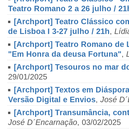
Teatro Romano 2 a 26 julho / 21
[Archport] Teatro Clássico c
de Lisboa I 3-27 julho / 21h
,
Líd
[Archport] Teatro Romano de L
"Em Honra da deusa Fortuna"
,
[Archport] Tesouros no mar d
29/01/2025
[Archport] Textos em Diáspo
Versão Digital e Envios
,
José D´
[Archport] Transumância, contr
José D´Encarnação
, 03/02/2025