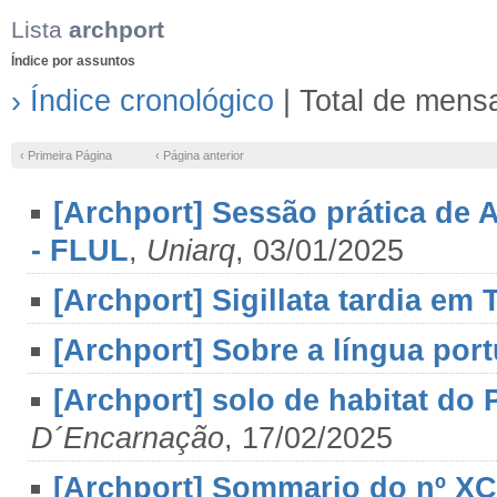
Lista
archport
Índice por assuntos
› Índice cronológico
| Total de mens
‹ Primeira Página
‹ Página anterior
[Archport] Sessão prática de 
- FLUL
,
Uniarq
, 03/01/2025
[Archport] Sigillata tardia em 
[Archport] Sobre a língua por
[Archport] solo de habitat do 
D´Encarnação
, 17/02/2025
[Archport] Sommario do nº XCV