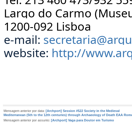
Largo do Carmo (Muse
1200-092 Lisboa
e-mail:
secretaria@arqu
website:
http://www.ar
Mensagem anterior por data:
[Archport] Session #522 Society in the Medieval
Mediterranean (5th to the 12th centuries) through Archaeology of Death EAA Rom
Mensagem anterior por assunto:
[Archport] Vaga para Doutor em Turismo