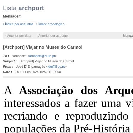
Lista
archport
Mensagem
› Índice por assuntos
|
› Índice cronológico
‹ Anterior por data
‹ Anterior por assunto
Mensa
[Archport] Viajar no Museu do Carmo!
To
:
"archport" <
archport@ci.uc.pt
>
Subject
:
[Archport] Viajar no Museu do Carmo!
From
:
José D´Encarnação <
jde@fl.uc.pt
>
Date
:
Thu, 1 Feb 2024 15:52:11 -0000
A
Associação dos Arqu
interessados a fazer uma 
recriando e reproduzindo 
populações da Pré-História 