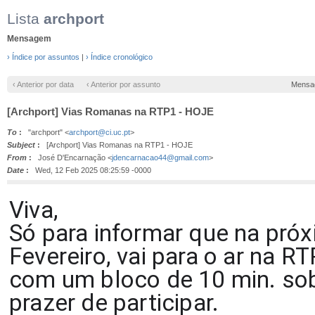
Lista
archport
Mensagem
› Índice por assuntos
|
› Índice cronológico
‹ Anterior por data
‹ Anterior por assunto
Mensa
[Archport] Vias Romanas na RTP1 - HOJE
To
:
"archport" <
archport@ci.uc.pt
>
Subject
:
[Archport] Vias Romanas na RTP1 - HOJE
From
:
José D'Encarnação <
jdencarnacao44@gmail.com
>
Date
:
Wed, 12 Feb 2025 08:25:59 -0000
Viva,
Só para informar que na pró
Fevereiro, vai para o ar na R
com um bloco de 10 min. sob
prazer de participar.