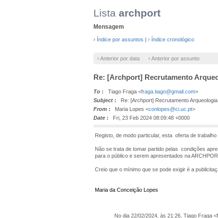
Lista
archport
Mensagem
› Índice por assuntos
|
› Índice cronológico
‹ Anterior por data
‹ Anterior por assunto
Re: [Archport] Recrutamento Arqueo
To
:
Tiago Fraga <
fraga.tiago@gmail.com
>
Subject
:
Re: [Archport] Recrutamento Arqueologia 
From
:
Maria Lopes <
conlopes@ci.uc.pt
>
Date
:
Fri, 23 Feb 2024 08:09:48 +0000
Registo, de modo particular, esta oferta de trabalho 
Não se trata de tomar partido pelas condições apre
para o público e serem apresentados na ARCHPOR
Creio que o mínimo que se pode exigir é a publicita
Maria da Conceição Lopes
No dia 22/02/2024, às 21:26, Tiago Fraga 