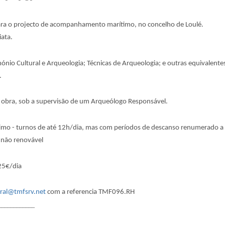
para o projecto de acompanhamento marítimo, no concelho de Loulé.
iata.
ónio Cultural e Arqueologia; Técnicas de Arqueologia; e outras equivalente
.
bra, sob a supervisão de um Arqueólogo Responsável.
 - turnos de até 12h/dia, mas com períodos de descanso renumerado a b
 não renovável
25€/dia
ral@tmfsrv.net
com a referencia TMF096.RH
____________