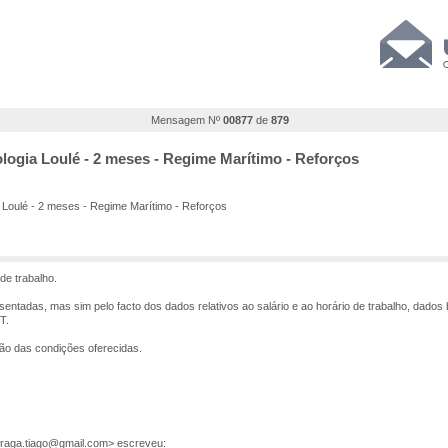
Mensagem Nº
00877
de
879
logia Loulé - 2 meses - Regime Marítimo - Reforços
Loulé - 2 meses - Regime Marítimo - Reforços
de trabalho.
sentadas, mas sim pelo facto dos dados relativos ao salário e ao horário de trabalho, dado
T.
ção das condições oferecidas.
<fraga.tiago@gmail.com> escreveu: