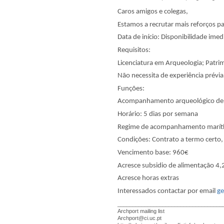
Caros amigos e colegas,
Estamos a recrutar mais reforços 
Data de início: Disponibilidade imed
Requisitos:
Licenciatura em Arqueologia; Patrim
Não necessita de experiência prévia
Funções:
Acompanhamento arqueológico de o
Horário: 5 dias por semana
Regime de acompanhamento marítimo
Condições: Contrato a termo certo,
Vencimento base: 960€
Acresce subsidio de alimentação 4,
Acresce horas extras
Interessados contactar por email
ge
___________________________________
Archport mailing list
Archport@ci.uc.pt