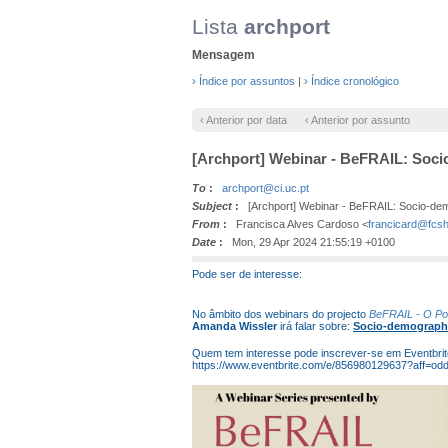
Lista
archport
Mensagem
› Índice por assuntos
|
› Índice cronológico
‹ Anterior por data
‹ Anterior por assunto
[Archport] Webinar - BeFRAIL: Socio
To
:
archport@ci.uc.pt
Subject
:
[Archport] Webinar - BeFRAIL: Socio-demog
From
:
Francisca Alves Cardoso <
francicard@fcsh.
Date
:
Mon, 29 Apr 2024 21:55:19 +0100
Pode ser de interesse:
No âmbito dos webinars do projecto
BeFRAIL - O Po
Amanda Wissler
irá falar sobre:
Socio-demographic
Quem tem interesse pode inscrever-se em Eventbrit
https://www.eventbrite.com/e/856980129637?aff=odd