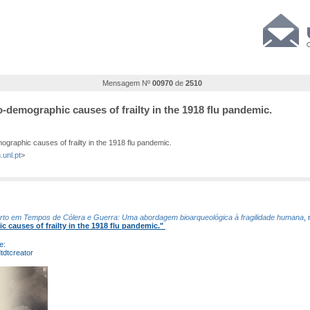
Mensagem Nº
00970
de
2510
-demographic causes of frailty in the 1918 flu pandemic.
raphic causes of frailty in the 1918 flu pandemic.
unl.pt
>
rto em Tempos de Cólera e Guerra: Uma abordagem bioarqueológica à fragilidade humana
,
 causes of frailty in the 1918 flu pandemic."
e:
tdtcreator