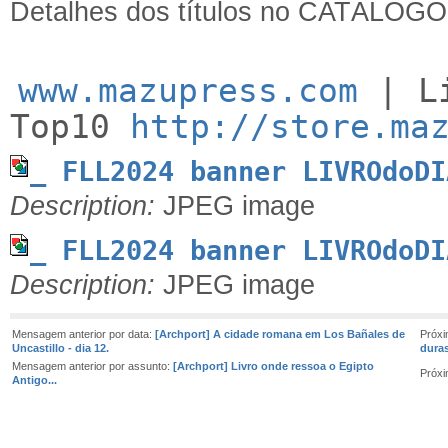
Detalhes dos títulos no CATÁLOG
www.mazupress.com
| Li
Top10
http://store.ma
_ FLL2024 banner LIVROdoDI
Description:
JPEG image
_ FLL2024 banner LIVROdoDI
Description:
JPEG image
Mensagem anterior por data:
[Archport] A cidade romana em Los Bañales de
Próx
Uncastillo - dia 12.
duras
Mensagem anterior por assunto:
[Archport] Livro onde ressoa o Egipto
Próx
Antigo...