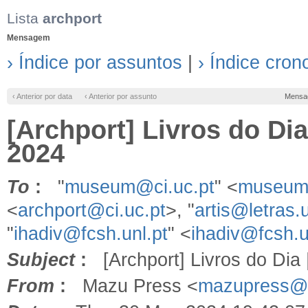
Lista
archport
Mensagem
› Índice por assuntos
|
› Índice cron
‹ Anterior por data
‹ Anterior por assunto
Mensa
[Archport] Livros do Dia
2024
To
:
"
museum@ci.uc.pt
" <
museum@
<
archport@ci.uc.pt
>, "
artis@letras.u
"
ihadiv@fcsh.unl.pt
" <
ihadiv@fcsh.u
Subject
:
[Archport] Livros do Dia 
From
:
Mazu Press <
mazupress@