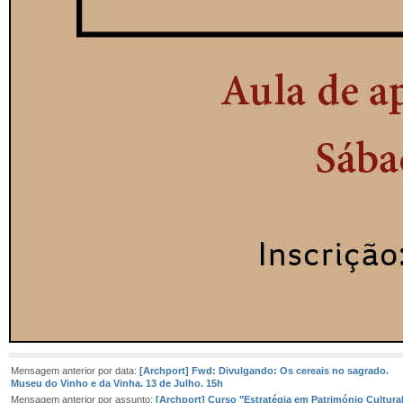
Mensagem anterior por data:
[Archport] Fwd: Divulgando: Os cereais no sagrado.
Museu do Vinho e da Vinha. 13 de Julho. 15h
Mensagem anterior por assunto:
[Archport] Curso "Estratégia em Património Cultural