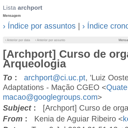
Lista
archport
Mensagem
› Índice por assuntos
|
› Índice cron
‹ Anterior por data
‹ Anterior por assunto
Mensa
[Archport] Curso de org
Arqueologia
To
:
archport@ci.uc.pt
, 'Luiz Oos
Adaptations - Mação CGEO <
Quater
macao@googlegroups.com
>
Subject
:
[Archport] Curso de orga
From
:
Kenia de Aguiar Ribeiro <
k