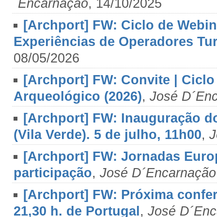
´Encarnação
, 14/10/2025
[Archport] FW: Ciclo de Webi
Experiências de Operadores Turí
08/05/2026
[Archport] FW: Convite | Cicl
Arqueológico (2026)
,
José D´En
[Archport] FW: Inauguração do
(Vila Verde). 5 de julho, 11h00
,
J
[Archport] FW: Jornadas Euro
participação
,
José D´Encarnação
[Archport] FW: Próxima confe
21,30 h. de Portugal
,
José D´Enc