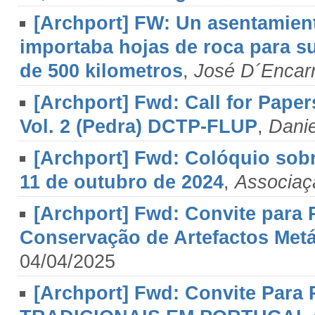
[Archport] FW: Un asentamient
importaba hojas de roca para s
de 500 kilometros
,
José D´Encar
[Archport] Fwd: Call for Pape
Vol. 2 (Pedra) DCTP-FLUP
,
Danie
[Archport] Fwd: Colóquio sob
11 de outubro de 2024
,
Associaçã
[Archport] Fwd: Convite para 
Conservação de Artefactos Met
04/04/2025
[Archport] Fwd: Convite Para