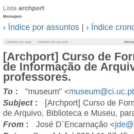
Lista
archport
Mensagem
› Índice por assuntos
|
› Índice cron
‹ Anterior por data
‹ Anterior por assunto
Mensa
[Archport] Curso de Fo
de Informação de Arquiv
professores.
To
:
"museum" <
museum@ci.uc.p
Subject
:
[Archport] Curso de Form
de Arquivo, Biblioteca e Museu, par
From
:
José D´Encarnação <
jde@f