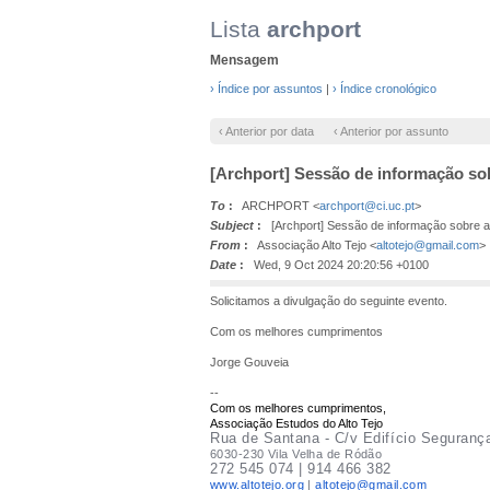
Lista
archport
Mensagem
› Índice por assuntos
|
› Índice cronológico
‹ Anterior por data
‹ Anterior por assunto
[Archport] Sessão de informação sob
To
:
ARCHPORT <
archport@ci.uc.pt
>
Subject
:
[Archport] Sessão de informação sobre a 
From
:
Associação Alto Tejo <
altotejo@gmail.com
>
Date
:
Wed, 9 Oct 2024 20:20:56 +0100
Solicitamos a divulgação do seguinte evento.
Com os melhores cumprimentos
Jorge Gouveia
--
Com os melhores cumprimentos,
Associação Estudos do Alto Tejo
Rua de Sa
ntana - C/v Edifício Seguranç
6030-230 Vila Velha de Ródão
272
545 074 | 914 466 382
www.altotejo.org
|
altotejo@gmail.com