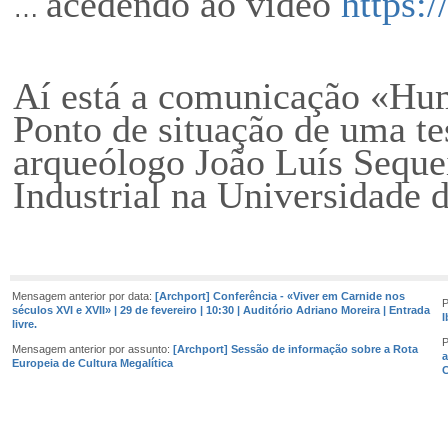
acedendo ao vídeo
https:
…
Aí está a comunicação «Hum
Ponto de situação de uma te
arqueólogo João Luís Seque
Industrial na Universidade 
Mensagem anterior por data:
[Archport] Conferência - «Viver em Carnide nos
P
séculos XVI e XVII» | 29 de fevereiro | 10:30 | Auditório Adriano Moreira | Entrada
I
livre.
P
Mensagem anterior por assunto:
[Archport] Sessão de informação sobre a Rota
a
Europeia de Cultura Megalítica