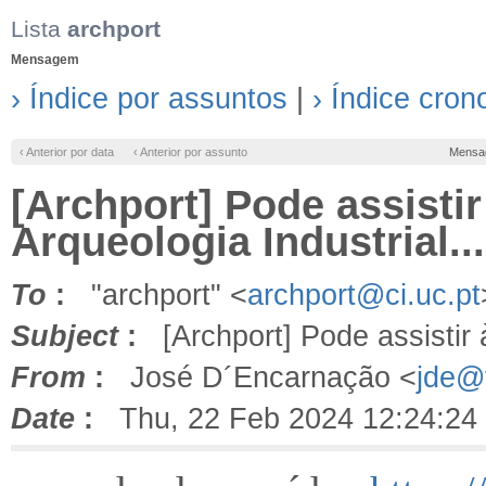
Lista
archport
Mensagem
› Índice por assuntos
|
› Índice cron
‹ Anterior por data
‹ Anterior por assunto
Mensa
[Archport] Pode assisti
Arqueologia Industrial...
To
:
"archport" <
archport@ci.uc.pt
Subject
:
[Archport] Pode assistir 
From
:
José D´Encarnação <
jde@f
Date
:
Thu, 22 Feb 2024 12:24:24 