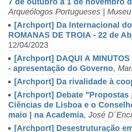
7 de outubro a 1 de novembro d
Arqueólogos Portugueses | Museu
[Archport] Da Internacional 
ROMANAS DE TROIA - 22 de Abr
12/04/2023
[Archport] DAQUI A MINUTOS 
- apresentação do Governo
,
Mar
[Archport] Da rivalidade à co
[Archport] Debate "Propostas 
Ciências de Lisboa e o Conselh
maio | na Academia
,
José D´Enc
[Archport] Desestruturação em