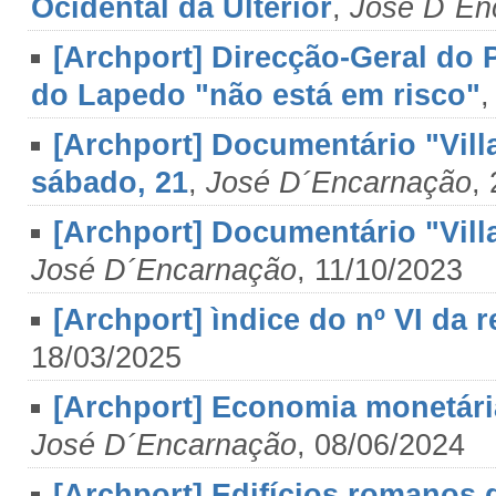
Ocidental da Ulterior
,
José D´En
[Archport] Direcção-Geral do P
do Lapedo "não está em risco"
[Archport] Documentário "Villa
sábado, 21
,
José D´Encarnação
,
[Archport] Documentário "Vill
José D´Encarnação
, 11/10/2023
[Archport] ìndice do nº VI da 
18/03/2025
[Archport] Economia monetári
José D´Encarnação
, 08/06/2024
[Archport] Edifícios romanos 