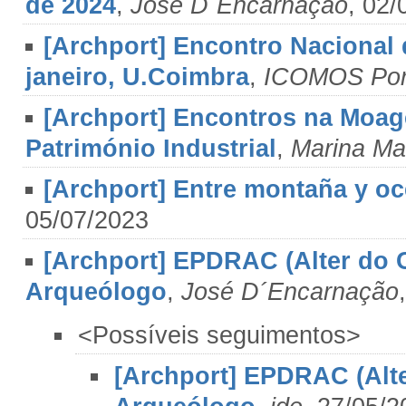
de 2024
,
José D´Encarnação
, 02/
[Archport] Encontro Nacional 
janeiro, U.Coimbra
,
ICOMOS Por
[Archport] Encontros na Moa
Património Industrial
,
Marina Ma
[Archport] Entre montaña y o
05/07/2023
[Archport] EPDRAC (Alter do C
Arqueólogo
,
José D´Encarnação
<Possíveis seguimentos>
[Archport] EPDRAC (Alte