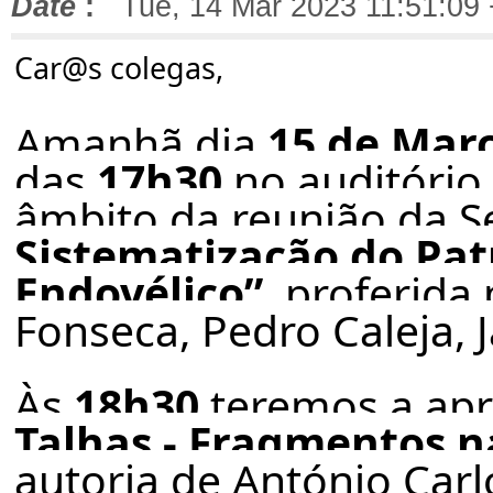
Date
:
Tue, 14 Mar 2023 11:51:09
Car@s colegas,
Amanhã dia
15 de Mar
das
17h30
no auditório
âmbito da reunião da Se
Sistematização do Pat
Endovélico”
, proferida
Fonseca, Pedro Caleja, 
Às
18h30
teremos a apr
Talhas - Fragmentos n
autoria de António Carl