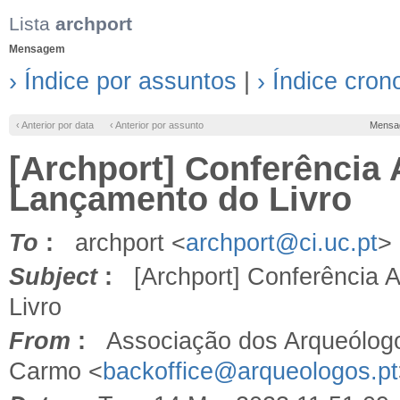
Lista
archport
Mensagem
› Índice por assuntos
|
› Índice cron
‹ Anterior por data
‹ Anterior por assunto
Mensa
[Archport] Conferência 
Lançamento do Livro
To
:
archport <
archport@ci.uc.pt
>
Subject
:
[Archport] Conferência A
Livro
From
:
Associação dos Arqueólogo
Carmo <
backoffice@arqueologos.pt